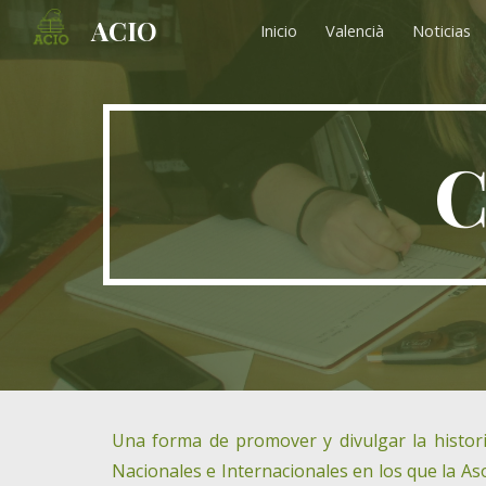
ACIO
Inicio
Valencià
Noticias
Sk
C
Una forma de promover y divulgar la histori
Nacionales e Internacionales en los que la As