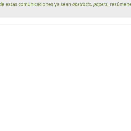
de estas comunicaciones ya sean
abstracts, papers
, resúmene