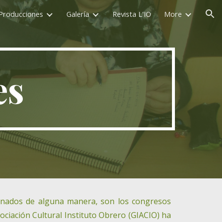
Producciones
Galería
Revista L'IO
More
ion
es
cionados de alguna manera, son los congresos
ociación Cultural Instituto Obrero (GIACIO) ha