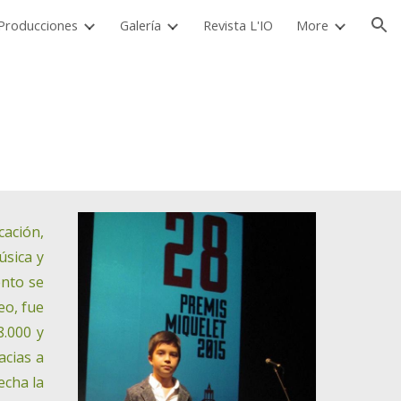
Producciones
Galería
Revista L'IO
More
ion
cación,
úsica y
ento se
eo, fue
8.000 y
acias a
echa la